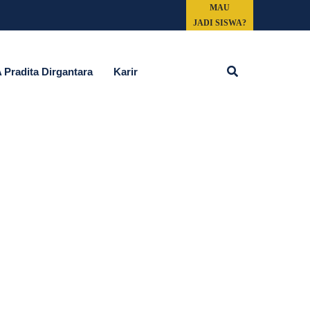
MAU
JADI SISWA?
Cari
Pradita Dirgantara
Karir