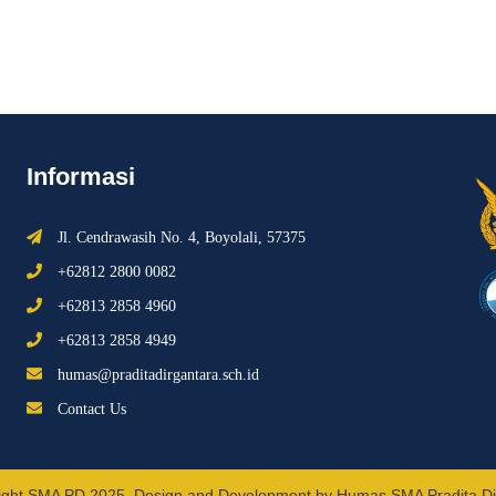
Informasi
Jl. Cendrawasih No. 4, Boyolali, 57375
+62812 2800 0082
+62813 2858 4960
+62813 2858 4949
humas@praditadirgantara.sch.id
Contact Us
ight SMA PD 2025. Design and Development by Humas SMA Pradita Di