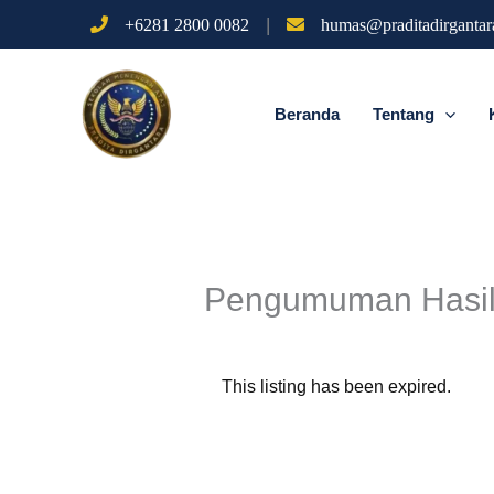
Lewati
|
+6281 2800 0082
humas@praditadirgantara
ke
konten
Beranda
Tentang
Pengumuman Hasil 
This listing has been expired.