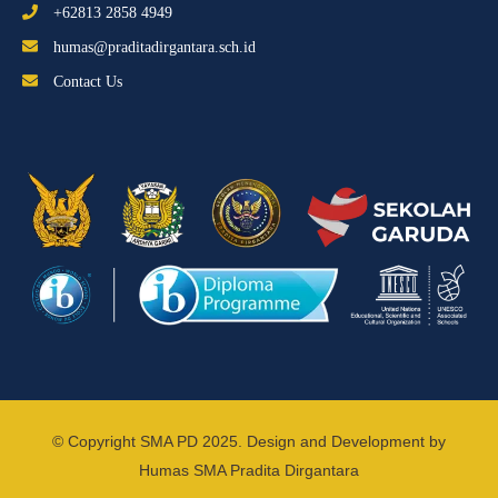
+62813 2858 4949
humas@praditadirgantara.sch.id
Contact Us
© Copyright SMA PD 2025. Design and Development by
Humas SMA Pradita Dirgantara