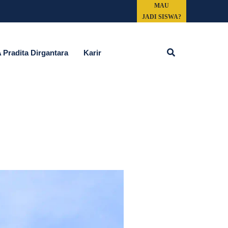
MAU
JADI SISWA?
Cari
Pradita Dirgantara
Karir