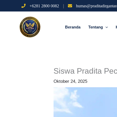
Lewati
|
+6281 2800 0082
humas@praditadirgantara
ke
konten
Beranda
Tentang
Siswa Pradita Pe
Oktober 24, 2025