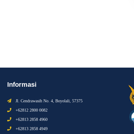
Informasi
Jl. Cendrawasih No. 4, Boyolali, 57375
+62812 2800 0082
+62813 2858 4960
+62813 2858 4949