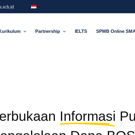
.sch.id
Kurikulum
Partnership
IELTS
SPMB Online SMA 
terbukaan
Informasi
Pu