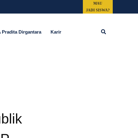
MAU
JADI SISWA?
Cari
Pradita Dirgantara
Karir
blik