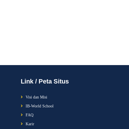
Link / Peta Situs
Visi dan Misi
IB-World School
FAQ
Karir