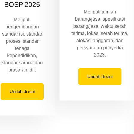
BOSP 2025
Meliputi jumlah
barang/jasa, spesifikasi
Meliputi
barang/jasa, waktu serah
pengembangan
terima, lokasi serah terima,
standar isi, standar
alokasi anggaran, dan
proses, standar
persyaratan penyedia
tenaga
2023.
kependidikan,
standar sarana dan
prasaran, dll.
Unduh di sini
Unduh di sini