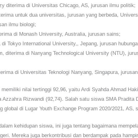
terima di Universitas Chicago, AS, jurusan ilmu politik;
ima untuk dua universitas, jurusan yang berbeda, Universi
an ilmu biologi;
erima di Monash University, Australia, jurusan sains;
a di Tokyo International University,, Jepang, jurusan hubunga
 diterima di Nanyang Technological University (NTU), jurus
erima di Universitas Teknologi Nanyang, Singapura, jurusan
n memiliki nilai tertinggi 92,96, yaitu Ardi Syahda Ahmad H
ra Azzahra Rizwandi (92,74). Salah satu siswa SMA Pradita Di
 global di Lugar Youth Exchange Program 2020/2021, AS, s
alam kehidupan siswa, ini juga tentang bagaimana mempel
 negeri. Mereka juga berkontribusi dan berdampak pada hampi