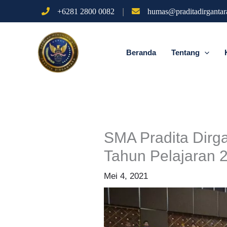
Lewati
|
+6281 2800 0082
humas@praditadirgantara
ke
konten
Beranda
Tentang
SMA Pradita Dirg
Tahun Pelajaran 
Mei 4, 2021