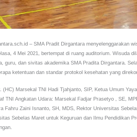
rgantara.sch.id – SMA Pradit Dirgantara menyelenggarakan w
lasa, 4 Mei 2021, bertempat di ruang auditorium. Wisuda di
, guru, dan sivitas akademika SMA Pradita Dirgantara. Sela
rapa ketentuan dan standar protokol kesehatan yang direk
r. (HC) Marsekal TNI Hadi Tjahjanto, SIP, Ketua Umum Yayas
taf TNI Angkatan Udara: Marsekal Fadjar Prasetyo , SE, MPP
a Fahru Zaini Isnanto, SH, MDS, Rektor Universitas Sebel
itas Sebelas Maret untuk Keguruan dan Ilmu Pendidikan Prof.
ngan.