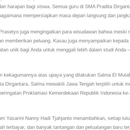
dan harapan bagi siswa. Semua guru di SMA Pradita Dirgan
bagaimana mempersiapkan masa depan langsung dan jangk
r Prasetyo juga mengingatkan para wisudawan bahwa meski
gan memberikan peluang. Kasau juga menyampaikan kepada p
an unik bagi Anda untuk menggali lebih dalam studi Anda — 
 kekagumannya atas upaya yang dilakukan Salma El Mutaf
ita Dirgantara. Salma mewakili Jawa Tengah terpilih untuk 
peringatan Proklamasi Kemerdekaan Republik Indonesia ke-
m Yasarini Nanny Hadi Tjahjanto menambahkan, setiap lul
telah terbayar, dan banyak tantangan dan petualangan baru te