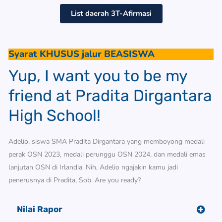
List daerah 3T-Afirmasi
Syarat KHUSUS jalur BEASISWA
Yup, I want you to be my
friend at Pradita Dirgantara
High School!
Adelio, siswa SMA Pradita Dirgantara yang memboyong medali
perak OSN 2023, medali perunggu OSN 2024, dan medali emas
lanjutan OSN di Irlandia. Nih, Adelio ngajakin kamu jadi
penerusnya di Pradita, Sob. Are you ready?
Nilai Rapor