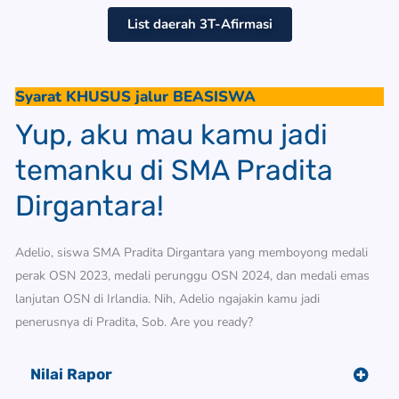
List daerah 3T-Afirmasi
Syarat KHUSUS jalur BEASISWA
Yup, aku mau kamu jadi
temanku di SMA Pradita
Dirgantara!
Adelio, siswa SMA Pradita Dirgantara yang memboyong medali
perak OSN 2023, medali perunggu OSN 2024, dan medali emas
lanjutan OSN di Irlandia. Nih, Adelio ngajakin kamu jadi
penerusnya di Pradita, Sob. Are you ready?
Nilai Rapor