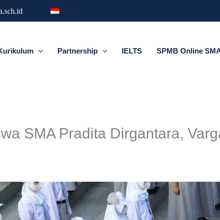
.sch.id
Kurikulum
Partnership
IELTS
SPMB Online SMA 
swa SMA Pradita Dirgantara, Varg