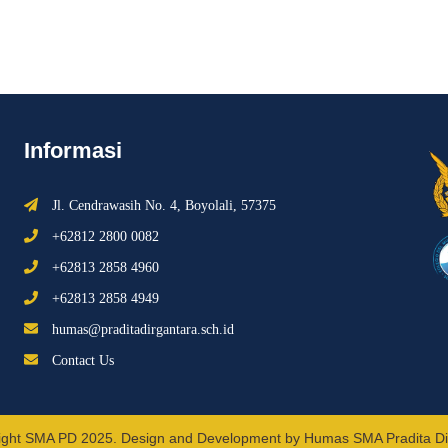
Informasi
Jl. Cendrawasih No. 4, Boyolali, 57375
+62812 2800 0082
+62813 2858 4960
+62813 2858 4949
humas@praditadirgantara.sch.id
Contact Us
ight SMA PD 2025. Design and Development by Humas SMA Pradita Di