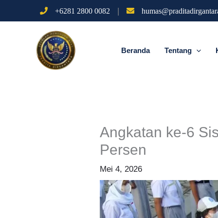
Lewati
|
+6281 2800 0082
humas@praditadirgantara
ke
konten
Beranda
Tentang
Angkatan ke-6 Si
Persen
Mei 4, 2026