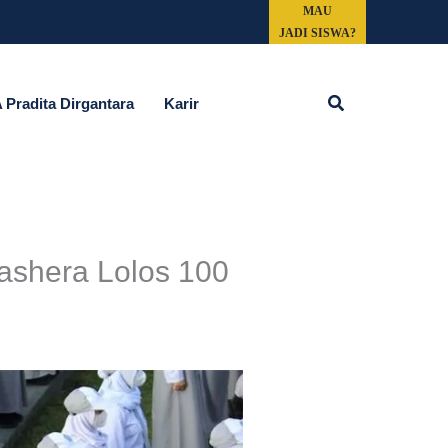
MAU
JADI SISWA?
Cari
Pradita Dirgantara
Karir
ashera Lolos 100